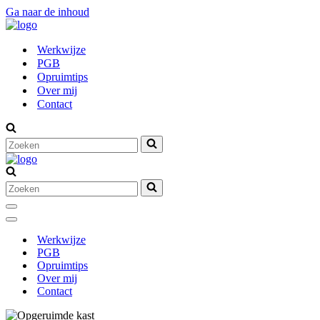
Ga naar de inhoud
Werkwijze
PGB
Opruimtips
Over mij
Contact
Zoek
naar...
Zoek
naar...
Navigatie
Menu
Navigatie
Menu
Werkwijze
PGB
Opruimtips
Over mij
Contact